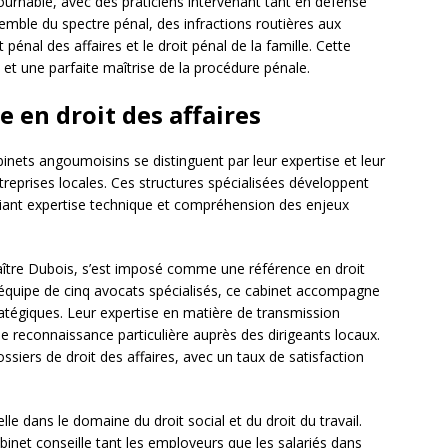
ournable, avec des praticiens intervenant tant en défense
nsemble du spectre pénal, des infractions routières aux
 pénal des affaires et le droit pénal de la famille. Cette
re et une parfaite maîtrise de la procédure pénale.
e en droit des affaires
binets angoumoisins se distinguent par leur expertise et leur
eprises locales. Ces structures spécialisées développent
lliant expertise technique et compréhension des enjeux
Maître Dubois, s’est imposé comme une référence en droit
 équipe de cinq avocats spécialisés, ce cabinet accompagne
atégiques. Leur expertise en matière de transmission
une reconnaissance particulière auprès des dirigeants locaux.
ssiers de droit des affaires, avec un taux de satisfaction
le dans le domaine du droit social et du droit du travail.
inet conseille tant les employeurs que les salariés dans