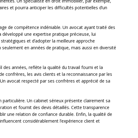
ertinentes. Un spécialiste en droit immobilier, par exemple,
res et pourra anticiper les difficultés potentielles d’un
gage de compétence indéniable. Un avocat ayant traité des
a développé une expertise pratique précieuse, lui
 stratégiques et d’adopter la meilleure approche
 seulement en années de pratique, mais aussi en diversité
l des années, reflète la qualité du travail fourni et la
e confrères, les avis clients et la reconnaissance par les
s. Un avocat respecté par ses confrères et apprécié de sa
n particulière. Un cabinet sérieux présente clairement sa
turation et fournit des devis détaillés. Cette transparence
lir une relation de confiance durable. Enfin, la qualité de
 influencent considérablement l’expérience client et