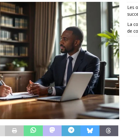
Les o
succ
La co
de co