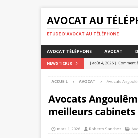
AVOCAT AU TÉLÉ
ETUDE D'AVOCAT AU TÉLÉPHONE
AVOCAT TÉLÉPHONE
AVOCAT
D
[ août 4, 2026 ]
Comment éta
NEWS TICKER
DROIT
ACCUEIL
AVOCAT
Avocats Angoulêm
[ août 3, 2026 ]
Barème pens
[ juillet 31, 2026 ]
Les oblig
Avocats Angoulême
[ juillet 27, 2026 ]
La concili
meilleurs cabinets
[ août 6, 2026 ]
Les bases d
mars 1, 2026
Roberto Sanchez
Avo