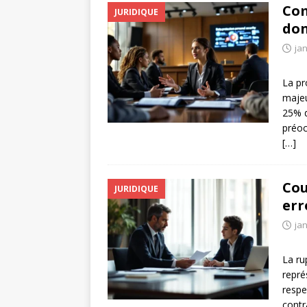
Com
JURIDIQUE
don
jan
La pr
majeu
25% d
préoc
[…]
Cou
JURIDIQUE
err
jan
La ru
repré
respe
contr