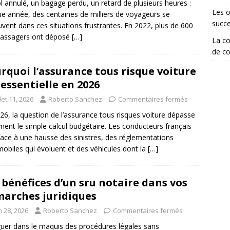
l annulé, un bagage perdu, un retard de plusieurs heures :
Les o
e année, des centaines de milliers de voyageurs se
succ
uvent dans ces situations frustrantes. En 2022, plus de 600
passagers ont déposé
[…]
La co
de co
rquoi l’assurance tous risque voiture
 essentielle en 2026
llet 11, 2026
Roberto Sanchez
Commentaires fermés
26, la question de l’assurance tous risques voiture dépasse
ment le simple calcul budgétaire. Les conducteurs français
face à une hausse des sinistres, des réglementations
obiles qui évoluent et des véhicules dont la
[…]
 bénéfices d’un sru notaire dans vos
arches juridiques
n 28, 2026
Roberto Sanchez
Commentaires fermés
uer dans le maquis des procédures légales sans