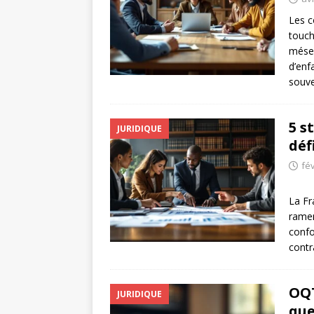
Les c
touch
mésen
d’enf
souv
5 s
JURIDIQUE
déf
fév
La Fr
ramen
confo
cont
OQT
JURIDIQUE
que