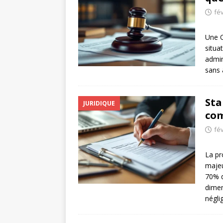
fév
Une O
situa
admin
sans 
Sta
JURIDIQUE
com
fév
La pr
majeu
70% d
dimen
négli