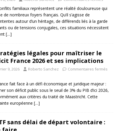
onflits familiaux représentent une réalité douloureuse qui
e de nombreux foyers français. Qu’il s’agisse de
tentes autour d’un héritage, de différends liés à la garde
ants ou de tensions conjugales, ces situations nécessitent
ent
[…]
tratégies légales pour maîtriser le
icit France 2026 et ses implications
rier 9, 2026
Roberto Sanchez
Commentaires fermés
ance fait face à un défi économique et juridique majeur :
er son déficit public sous le seuil de 3% du PIB d’ici 2026,
rmément aux critères du traité de Maastricht. Cette
rainte européenne
[…]
F sans délai de départ volontaire :
 faire