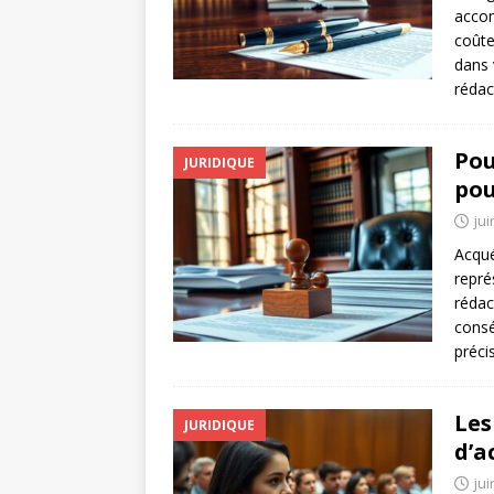
accom
coûte
dans 
rédac
Pou
JURIDIQUE
pou
jui
Acqué
repré
rédac
consé
préci
Les
JURIDIQUE
d’a
jui