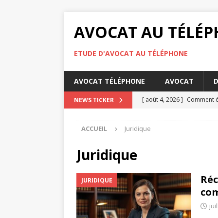
AVOCAT AU TÉLÉ
ETUDE D'AVOCAT AU TÉLÉPHONE
AVOCAT TÉLÉPHONE
AVOCAT
D
[ août 4, 2026 ]
Comment éta
NEWS TICKER
DROIT
ACCUEIL
Juridique
[ août 3, 2026 ]
Barème pens
[ juillet 31, 2026 ]
Les oblig
Juridique
[ juillet 27, 2026 ]
La concili
Réc
JURIDIQUE
[ août 6, 2026 ]
Les bases d
co
jui