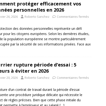
ment protéger efficacement vos
nées personnelles en 2026
vier 26, 2026
Roberto Sanchez
Commentaires fermés
otection des données personnelles représente un défi
r pour les citoyens européens. Selon les dernières études,
e la population européenne se montre particulièrement
cupée par la sécurité de ses informations privées. Face aux
rrier rupture période d’essai : 5
eurs à éviter en 2026
vier 20, 2026
Roberto Sanchez
Commentaires fermés
pture d’un contrat de travail durant la période d’essai
sente une procédure juridique délicate qui nécessite le
ct de règles précises. Bien que cette phase initiale du
at permette à l’employeur et au salarié
[…]