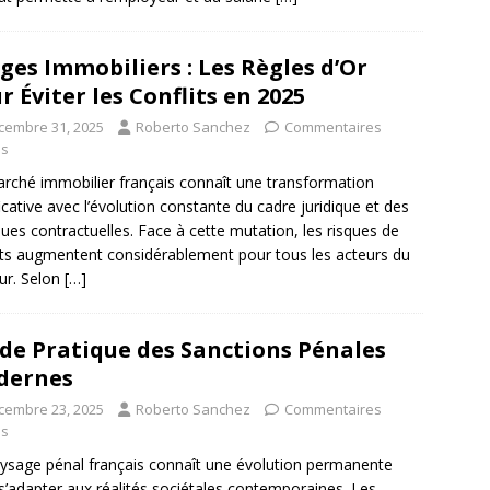
iges Immobiliers : Les Règles d’Or
r Éviter les Conflits en 2025
cembre 31, 2025
Roberto Sanchez
Commentaires
és
rché immobilier français connaît une transformation
ficative avec l’évolution constante du cadre juridique et des
ques contractuelles. Face à cette mutation, les risques de
its augmentent considérablement pour tous les acteurs du
ur. Selon
[…]
de Pratique des Sanctions Pénales
dernes
cembre 23, 2025
Roberto Sanchez
Commentaires
és
ysage pénal français connaît une évolution permanente
s’adapter aux réalités sociétales contemporaines. Les