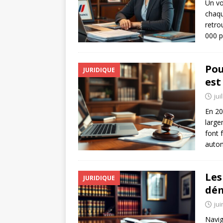
Un vo
chaqu
retro
000 
Pou
JURIDIQUE
est
jui
En 20
large
font 
autom
Les
JURIDIQUE
dém
jui
Navig