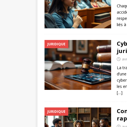
Chaqu
accid
respe
liés 
Cyb
JURIDIQUE
jur
avr
La tr
d’une
cyber
les en
[…]
Con
JURIDIQUE
rap
avr