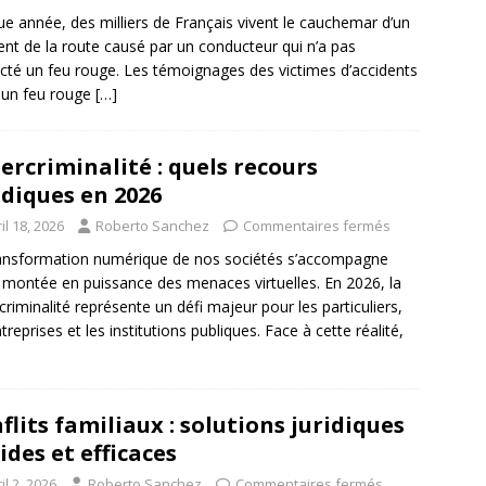
e année, des milliers de Français vivent le cauchemar d’un
ent de la route causé par un conducteur qui n’a pas
cté un feu rouge. Les témoignages des victimes d’accidents
à un feu rouge
[…]
ercriminalité : quels recours
idiques en 2026
il 18, 2026
Roberto Sanchez
Commentaires fermés
ansformation numérique de nos sociétés s’accompagne
 montée en puissance des menaces virtuelles. En 2026, la
criminalité représente un défi majeur pour les particuliers,
treprises et les institutions publiques. Face à cette réalité,
flits familiaux : solutions juridiques
ides et efficaces
il 2, 2026
Roberto Sanchez
Commentaires fermés