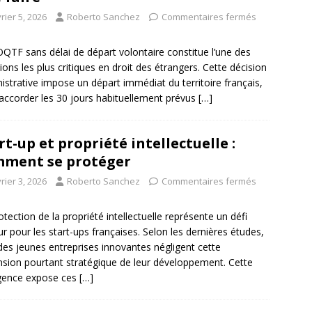
rier 5, 2026
Roberto Sanchez
Commentaires fermés
QTF sans délai de départ volontaire constitue l’une des
tions les plus critiques en droit des étrangers. Cette décision
istrative impose un départ immédiat du territoire français,
accorder les 30 jours habituellement prévus
[…]
rt-up et propriété intellectuelle :
ment se protéger
rier 3, 2026
Roberto Sanchez
Commentaires fermés
otection de la propriété intellectuelle représente un défi
r pour les start-ups françaises. Selon les dernières études,
es jeunes entreprises innovantes négligent cette
sion pourtant stratégique de leur développement. Cette
gence expose ces
[…]