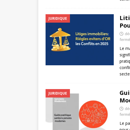
Lit
JURIDIQUE
Pou
dé
ferm
Le ma
signi
prati
confl
secte
Gui
JURIDIQUE
Mo
dé
ferm
Le pa
pour 