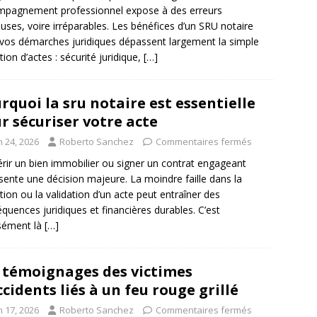
pagnement professionnel expose à des erreurs
uses, voire irréparables. Les bénéfices d’un SRU notaire
vos démarches juridiques dépassent largement la simple
tion d’actes : sécurité juridique,
[…]
rquoi la sru notaire est essentielle
r sécuriser votre acte
n 24, 2026
Roberto Sanchez
Commentaires fermés
rir un bien immobilier ou signer un contrat engageant
sente une décision majeure. La moindre faille dans la
tion ou la validation d’un acte peut entraîner des
quences juridiques et financières durables. C’est
sément là
[…]
 témoignages des victimes
ccidents liés à un feu rouge grillé
n 17, 2026
Roberto Sanchez
Commentaires fermés