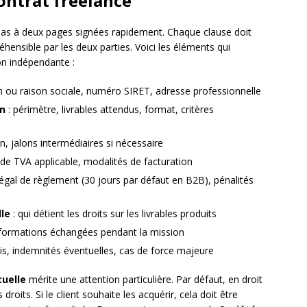
ontrat freelance
pas à deux pages signées rapidement. Chaque clause doit
éhensible par les deux parties. Voici les éléments qui
on indépendante :
ou raison sociale, numéro SIRET, adresse professionnelle
on
: périmètre, livrables attendus, format, critères
n, jalons intermédiaires si nécessaire
de TVA applicable, modalités de facturation
 légal de règlement (30 jours par défaut en B2B), pénalités
lle
: qui détient les droits sur les livrables produits
nformations échangées pendant la mission
is, indemnités éventuelles, cas de force majeure
tuelle
mérite une attention particulière. Par défaut, en droit
droits. Si le client souhaite les acquérir, cela doit être