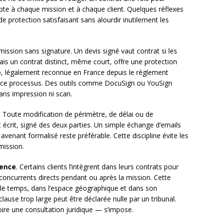
dapte à chaque mission et à chaque client. Quelques réflexes
 protection satisfaisant sans alourdir inutilement les
ission sans signature. Un devis signé vaut contrat si les
ais un contrat distinct, même court, offre une protection
e
, légalement reconnue en France depuis le règlement
t ce processus. Des outils comme DocuSign ou YouSign
ans impression ni scan.
. Toute modification de périmètre, de délai ou de
 écrit, signé des deux parties. Un simple échange d’emails
 avenant formalisé reste préférable. Cette discipline évite les
mission.
rence
. Certains clients l’intègrent dans leurs contrats pour
s concurrents directs pendant ou après la mission. Cette
s le temps, dans l’espace géographique et dans son
clause trop large peut être déclarée nulle par un tribunal.
oire une consultation juridique — s’impose.