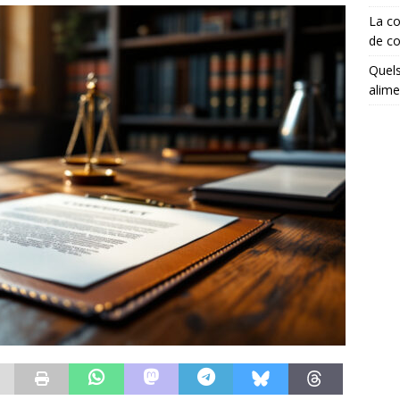
La co
de co
Quels
alime