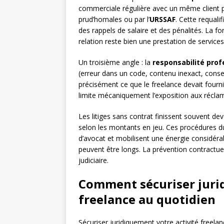
commerciale régulière avec un même client peu
prud’homales ou par l’
URSSAF
. Cette requali
des rappels de salaire et des pénalités. La fo
relation reste bien une prestation de service
Un troisième angle : la
responsabilité prof
(erreur dans un code, contenu inexact, consei
précisément ce que le freelance devait fournir
limite mécaniquement l’exposition aux récla
Les litiges sans contrat finissent souvent de
selon les montants en jeu. Ces procédures du
d’avocat et mobilisent une énergie considéra
peuvent être longs. La prévention contractue
judiciaire.
Comment sécuriser juri
freelance au quotidien
Sécuriser juridiquement votre activité freelan