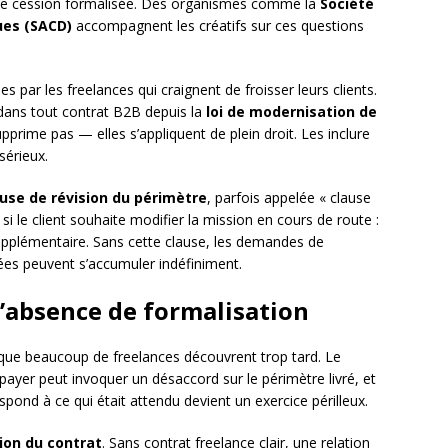
 une cession formalisée. Des organismes comme la
Société
ues (SACD)
accompagnent les créatifs sur ces questions
 par les freelances qui craignent de froisser leurs clients.
 dans tout contrat B2B depuis la
loi de modernisation de
pprime pas — elles s’appliquent de plein droit. Les inclure
sérieux.
ause de révision du périmètre
, parfois appelée « clause
 si le client souhaite modifier la mission en cours de route :
upplémentaire. Sans cette clause, les demandes de
es peuvent s’accumuler indéfiniment.
l’absence de formalisation
 que beaucoup de freelances découvrent trop tard. Le
e payer peut invoquer un désaccord sur le périmètre livré, et
spond à ce qui était attendu devient un exercice périlleux.
tion du contrat
. Sans contrat freelance clair, une relation