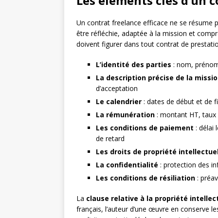
Les éléments clés d’un c
Un contrat freelance efficace ne se résume 
être réfléchie, adaptée à la mission et compr
doivent figurer dans tout contrat de prestati
L’identité des parties
: nom, prénom 
La description précise de la missi
d’acceptation
Le calendrier
: dates de début et de fi
La rémunération
: montant HT, taux 
Les conditions de paiement
: délai
de retard
Les droits de propriété intellectue
La confidentialité
: protection des i
Les conditions de résiliation
: préav
La
clause relative à la propriété intellec
français, l’auteur d’une œuvre en conserve les 