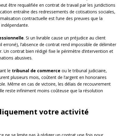
t être requalifiée en contrat de travail par les juridictions
fication entraîne des redressements de cotisations sociales,
rmalisation contractuelle est l’une des preuves que la
s indépendante.
essionnelle
. Si un livrable cause un préjudice au client
l erroné), l’absence de contrat rend impossible de délimiter
. Un contrat bien rédigé fixe le périmètre d’intervention et
mations abusives.
vant le
tribunal de commerce
ou le tribunal judiciaire,
rent plusieurs mois, coûtent de l’argent en honoraires
ble. Même en cas de victoire, les délais de recouvrement
lle reste infiniment moins coûteuse que la résolution
diquement votre activité
ce ne se limite pas à rédiger un contrat une fois pour