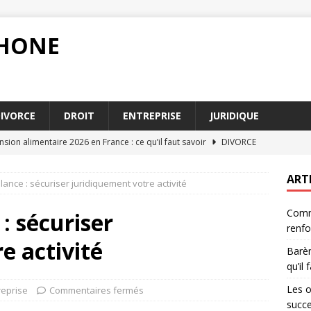
PHONE
IVORCE
DROIT
ENTREPRISE
JURIDIQUE
ion alimentaire 2026 en France : ce qu’il faut savoir
DIVORCE
ations du notaire dans la gestion d’une succession
DROIT
ART
lance : sécuriser juridiquement votre activité
ation : une alternative à l’arbitrage en cas de conflit
DROIT
Comme
tères influencent le barème pension alimentaire en 2026
: sécuriser
renfo
e activité
Barèm
blir un acte authentique pour renforcer la validité juridique
qu’il 
Les o
reprise
Commentaires fermés
succ