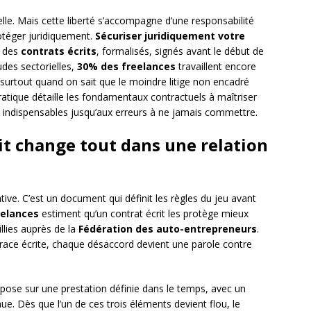
elle. Mais cette liberté s’accompagne d’une responsabilité
otéger juridiquement.
Sécuriser juridiquement votre
r des
contrats écrits
, formalisés, signés avant le début de
udes sectorielles,
30% des freelances
travaillent encore
, surtout quand on sait que le moindre litige non encadré
atique détaille les fondamentaux contractuels à maîtriser
s indispensables jusqu’aux erreurs à ne jamais commettre.
it change tout dans une relation
tive. C’est un document qui définit les règles du jeu avant
eelances
estiment qu’un contrat écrit les protège mieux
llies auprès de la
Fédération des auto-entrepreneurs
.
s trace écrite, chaque désaccord devient une parole contre
repose sur une prestation définie dans le temps, avec un
e. Dès que l’un de ces trois éléments devient flou, le