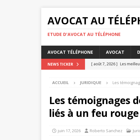
AVOCAT AU TÉLÉ
ETUDE D'AVOCAT AU TÉLÉPHONE
AVOCAT TÉLÉPHONE
AVOCAT
D
[ août 7, 2026 ]
Les meille
NEWS TICKER
[ août 6, 2026 ]
Les bases d
ACCUEIL
JURIDIQUE
Les témoignage
[ août 4, 2026 ]
Comment éta
DROIT
Les témoignages de
[ août 3, 2026 ]
Barème pens
liés à un feu rouge 
[ août 8, 2026 ]
Diffamatio
juin 17, 2026
Roberto Sanchez
Jur