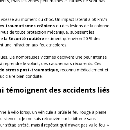
dents, mais les zones périurbaines et rurales ne sont pas
 vitesse au moment du choc. Un impact latéral à 50 km/h
des traumatismes crâniens
ou des lésions de la colonne
ourvus de toute protection mécanique, subissent les
de la
Sécurité routière
estiment qu’environ 20 % des
t une infraction aux feux tricolores.
ques. De nombreuses victimes décrivent une peur intense
 à reprendre le volant, des cauchemars récurrents. Ces
de stress post-traumatique
, reconnu médicalement et
diciaire bien conduite.
ui témoignent des accidents liés
nne à vélo lorsqu’un véhicule a brûlé le feu rouge à pleine
 du silence. « Je me suis retrouvée sur le bitume sans
’était arrêté, mais il répétait qu’il n’avait pas vu le feu. »