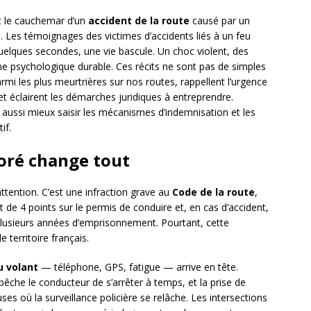
nt le cauchemar d’un
accident de la route
causé par un
. Les témoignages des victimes d’accidents liés à un feu
 quelques secondes, une vie bascule. Un choc violent, des
sme psychologique durable. Ces récits ne sont pas de simples
mi les plus meurtrières sur nos routes, rappellent l’urgence
et éclairent les démarches juridiques à entreprendre.
 aussi mieux saisir les mécanismes d’indemnisation et les
if.
oré change tout
ttention. C’est une infraction grave au
Code de la route
,
 de 4 points sur le permis de conduire et, en cas d’accident,
plusieurs années d’emprisonnement. Pourtant, cette
e territoire français.
u volant
— téléphone, GPS, fatigue — arrive en tête.
pêche le conducteur de s’arrêter à temps, et la prise de
s où la surveillance policière se relâche. Les intersections