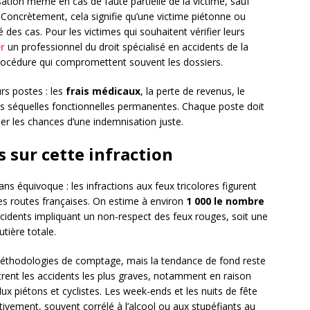
sation même en cas de faute partielle de la victime, sauf
Concrètement, cela signifie qu’une victime piétonne ou
é des cas. Pour les victimes qui souhaitent vérifier leurs
r
un professionnel du droit spécialisé en accidents de la
 procédure qui compromettent souvent les dossiers.
rs postes : les
frais médicaux
, la perte de revenus, le
 les séquelles fonctionnelles permanentes. Chaque poste doit
r les chances d’une indemnisation juste.
s sur cette infraction
ns équivoque : les infractions aux feux tricolores figurent
es routes françaises. On estime à environ
1 000 le nombre
cidents impliquant un non-respect des feux rouges, soit une
tière totale.
s méthodologies de comptage, mais la tendance de fond reste
ent les accidents les plus graves, notamment en raison
lux piétons et cyclistes. Les week-ends et les nuits de fête
tivement, souvent corrélé à l’alcool ou aux stupéfiants au