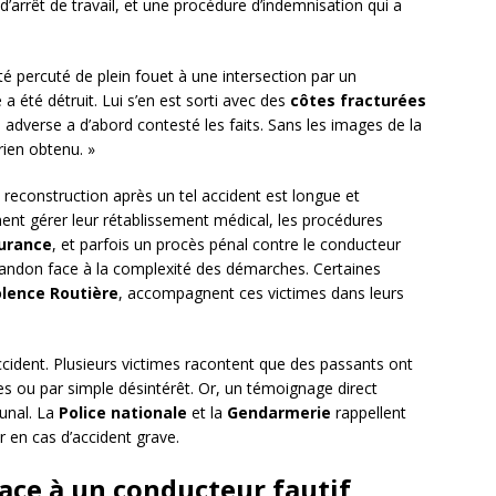
 d’arrêt de travail, et une procédure d’indemnisation qui a
té percuté de plein fouet à une intersection par un
e a été détruit. Lui s’en est sorti avec des
côtes fracturées
e adverse a d’abord contesté les faits. Sans les images de la
rien obtenu. »
 reconstruction après un tel accident est longue et
ent gérer leur rétablissement médical, les procédures
urance
, et parfois un procès pénal contre le conducteur
bandon face à la complexité des démarches. Certaines
olence Routière
, accompagnent ces victimes dans leurs
ccident. Plusieurs victimes racontent que des passants ont
es ou par simple désintérêt. Or, un témoignage direct
bunal. La
Police nationale
et la
Gendarmerie
rappellent
r en cas d’accident grave.
face à un conducteur fautif