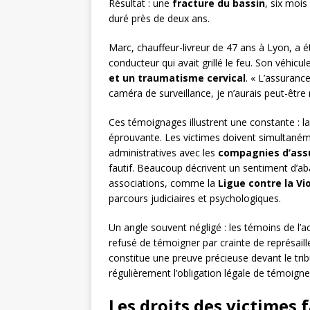
Résultat : une
fracture du bassin
, six mois
duré près de deux ans.
Marc, chauffeur-livreur de 47 ans à Lyon, a é
conducteur qui avait grillé le feu. Son véhicul
et un traumatisme cervical
. « L’assuranc
caméra de surveillance, je n’aurais peut-être 
Ces témoignages illustrent une constante : la
éprouvante. Les victimes doivent simultaném
administratives avec les
compagnies d’ass
fautif. Beaucoup décrivent un sentiment d’a
associations, comme la
Ligue contre la Vi
parcours judiciaires et psychologiques.
Un angle souvent négligé : les témoins de l’a
refusé de témoigner par crainte de représaill
constitue une preuve précieuse devant le tri
régulièrement l’obligation légale de témoigne
Les droits des victimes 