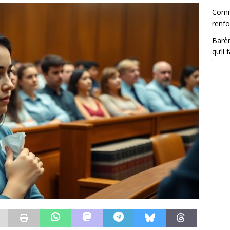
Comme
renfo
Barèm
qu’il 