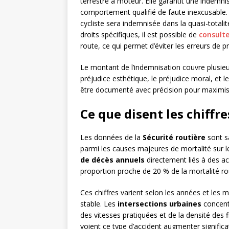
terrestre à moteur. Elle garantit une indemni
comportement qualifié de faute inexcusable. 
cycliste sera indemnisée dans la quasi-totalit
droits spécifiques, il est possible de
consulte
route, ce qui permet d’éviter les erreurs de
Le montant de l’indemnisation couvre plusieu
préjudice esthétique, le préjudice moral, et
être documenté avec précision pour maximise
Ce que disent les chiffre
Les données de la
Sécurité routière
sont sa
parmi les causes majeures de mortalité sur l
de décès annuels
directement liés à des ac
proportion proche de 20 % de la mortalité rou
Ces chiffres varient selon les années et le
stable. Les
intersections urbaines
concentr
des vitesses pratiquées et de la densité des f
voient ce type d’accident augmenter significa