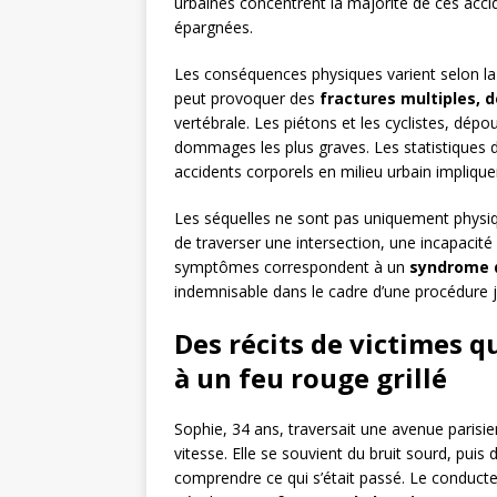
urbaines concentrent la majorité de ces acci
épargnées.
Les conséquences physiques varient selon la
peut provoquer des
fractures multiples, 
vertébrale. Les piétons et les cyclistes, dép
dommages les plus graves. Les statistiques 
accidents corporels en milieu urbain impliquen
Les séquelles ne sont pas uniquement physi
de traverser une intersection, une incapacité
symptômes correspondent à un
syndrome 
indemnisable dans le cadre d’une procédure ju
Des récits de victimes q
à un feu rouge grillé
Sophie, 34 ans, traversait une avenue parisie
vitesse. Elle se souvient du bruit sourd, puis
comprendre ce qui s’était passé. Le conducteur s