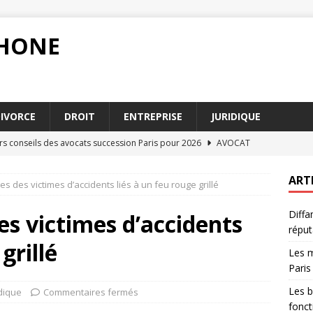
PHONE
IVORCE
DROIT
ENTREPRISE
JURIDIQUE
urs conseils des avocats succession Paris pour 2026
AVOCAT
u droit administratif pour les fonctionnaires
DROIT
ART
s des victimes d’accidents liés à un feu rouge grillé
blir un acte authentique pour renforcer la validité juridique
Diffa
s victimes d’accidents
réput
ion alimentaire 2026 en France : ce qu’il faut savoir
DIVORCE
grillé
Les m
n : quels recours pour protéger votre réputation
DROIT
Paris
Les b
idique
Commentaires fermés
fonct