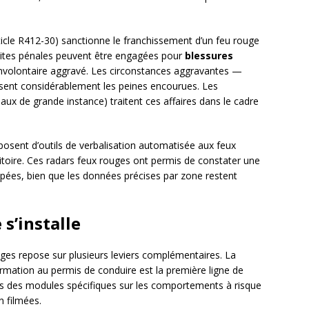
ticle R412-30) sanctionne le franchissement d’un feu rouge
rsuites pénales peuvent être engagées pour
blessures
involontaire aggravé. Les circonstances aggravantes —
issent considérablement les peines encourues. Les
ux de grande instance) traitent ces affaires dans le cadre
posent d’outils de verbalisation automatisée aux feux
itoire. Ces radars feux rouges ont permis de constater une
ipées, bien que les données précises par zone restent
 s’installe
uges repose sur plusieurs leviers complémentaires. La
rmation au permis de conduire est la première ligne de
is des modules spécifiques sur les comportements à risque
n filmées.