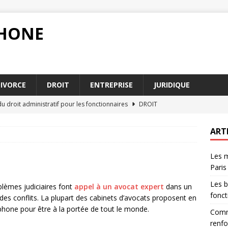
PHONE
IVORCE
DROIT
ENTREPRISE
JURIDIQUE
u droit administratif pour les fonctionnaires
DROIT
blir un acte authentique pour renforcer la validité juridique
ART
Les m
ion alimentaire 2026 en France : ce qu’il faut savoir
DIVORCE
Paris
ations du notaire dans la gestion d’une succession
DROIT
Les b
blèmes judiciaires font
appel à un avocat expert
dans un
urs conseils des avocats succession Paris pour 2026
AVOCAT
fonct
des conflits. La plupart des cabinets d’avocats proposent en
phone pour être à la portée de tout le monde.
Comme
renfo