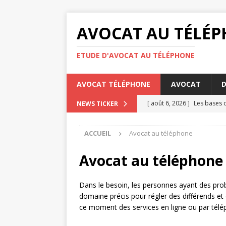
AVOCAT AU TÉLÉ
ETUDE D'AVOCAT AU TÉLÉPHONE
AVOCAT TÉLÉPHONE
AVOCAT
D
[ août 6, 2026 ]
Les bases d
NEWS TICKER
[ août 4, 2026 ]
Comment éta
ACCUEIL
Avocat au téléphone
DROIT
[ août 3, 2026 ]
Barème pens
Avocat au téléphone
[ juillet 31, 2026 ]
Les oblig
Dans le besoin, les personnes ayant des pro
[ août 7, 2026 ]
Les meille
domaine précis pour régler des différends et 
ce moment des services en ligne ou par télé