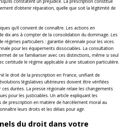
qu’ils constatent un préjudice. La prescription constitue
ment d’obtenir réparation, quelle que soit la légitimité de
iques qu’il convient de connaître. Les actions en
i de dix ans à compter de la consolidation du dommage. Les
e régimes particuliers : garantie décennale pour les vices
iennale pour les équipements dissociables. La consultation
permet de se familiariser avec ces distinctions, même si seul
 certitude le régime applicable à une situation particulière.
 le droit de la prescription en France, unifiant de
olutions législatives ultérieures doivent être vérifiées
er ces durées. La presse régionale relaie les changements
ues pour les justiciables. Un article expliquant les
is de prescription en matière de harcèlement moral au
nnaître leurs droits et les délais pour agir.
nnels du droit dans votre