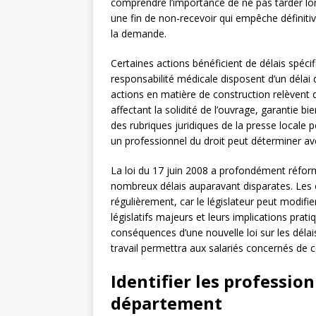
comprendre l’importance de ne pas tarder lors
une fin de non-recevoir qui empêche définitive
la demande.
Certaines actions bénéficient de délais spécif
responsabilité médicale disposent d’un déla
actions en matière de construction relèvent d
affectant la solidité de l’ouvrage, garantie b
des rubriques juridiques de la presse locale 
un professionnel du droit peut déterminer avec
La loi du 17 juin 2008 a profondément réformé
nombreux délais auparavant disparates. Les év
régulièrement, car le législateur peut modifi
législatifs majeurs et leurs implications pratiq
conséquences d’une nouvelle loi sur les déla
travail permettra aux salariés concernés de co
Identifier les professio
département