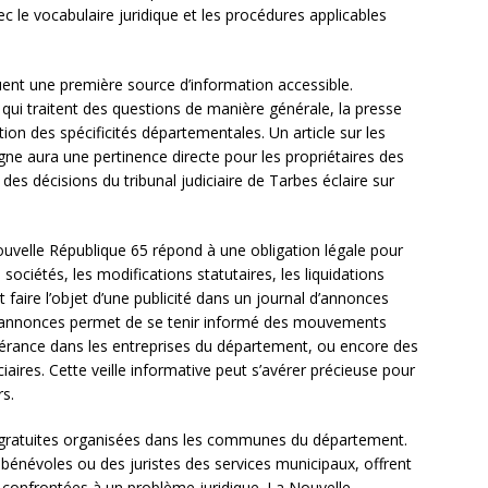
ec le vocabulaire juridique et les procédures applicables
tuent une première source d’information accessible.
 qui traitent des questions de manière générale, la presse
ion des spécificités départementales. Un article sur les
e aura une pertinence directe pour les propriétaires des
es décisions du tribunal judiciaire de Tarbes éclaire sur
uvelle République 65 répond à une obligation légale pour
ciétés, les modifications statutaires, les liquidations
 faire l’objet d’une publicité dans un journal d’annonces
es annonces permet de se tenir informé des mouvements
rance dans les entreprises du département, ou encore des
ciaires. Cette veille informative peut s’avérer précieuse pour
rs.
s gratuites organisées dans les communes du département.
bénévoles ou des juristes des services municipaux, offrent
 confrontées à un problème juridique. La Nouvelle