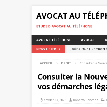
AVOCAT AU TÉLÉ
ETUDE D'AVOCAT AU TÉLÉPHONE
AVOCAT TÉLÉPHONE
AVOCAT
D
[ août 4, 2026 ]
Comment éta
NEWS TICKER
DROIT
ACCUEIL
DROIT
Consulter la Nouv
[ août 3, 2026 ]
Barème pens
[ juillet 31, 2026 ]
Les oblig
Consulter la Nouve
[ juillet 27, 2026 ]
La concili
vos démarches lég
[ août 6, 2026 ]
Les bases d
février 13, 2026
Roberto Sanchez