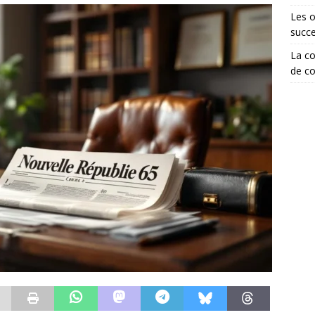
Les o
succ
La co
de co