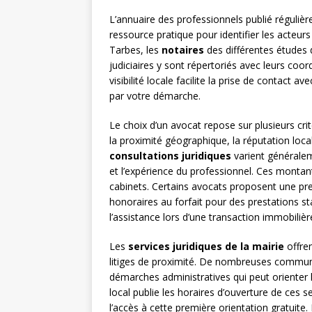
L’annuaire des professionnels publié réguli
ressource pratique pour identifier les acteur
Tarbes, les
notaires
des différentes études d
judiciaires y sont répertoriés avec leurs coo
visibilité locale facilite la prise de contac
par votre démarche.
Le choix d’un avocat repose sur plusieurs crit
la proximité géographique, la réputation local
consultations juridiques
varient généralem
et l’expérience du professionnel. Ces montant
cabinets. Certains avocats proposent une pre
honoraires au forfait pour des prestations 
l’assistance lors d’une transaction immobilièr
Les
services juridiques de la mairie
offren
litiges de proximité. De nombreuses commun
démarches administratives qui peut orienter l
local publie les horaires d’ouverture de ces s
l’accès à cette première orientation gratuite.