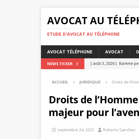
AVOCAT AU TÉLÉ
ETUDE D'AVOCAT AU TÉLÉPHONE
AVOCAT TÉLÉPHONE
AVOCAT
D
[ août 3, 2026 ]
Barème pens
NEWS TICKER
[ juillet 31, 2026 ]
Les oblig
ACCUEIL
JURIDIQUE
Droits de l’Ho
[ juillet 27, 2026 ]
La concili
[ juillet 26, 2026 ]
Quels cri
Droits de l’Homme 
DIVORCE
majeur pour l’aven
[ août 4, 2026 ]
Comment éta
DROIT
septembre 24, 2023
Roberto Sanchez