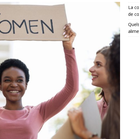
La co
de co
Quels
alime