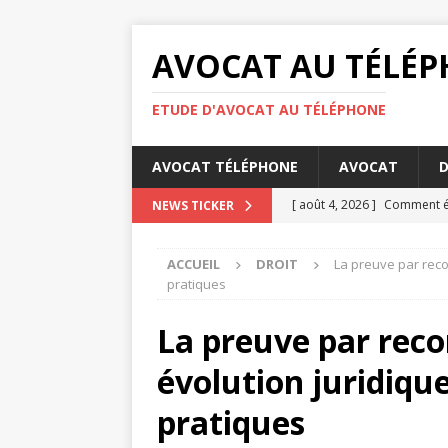
AVOCAT AU TÉLÉ
ETUDE D'AVOCAT AU TÉLÉPHONE
AVOCAT TÉLÉPHONE
AVOCAT
D
[ août 4, 2026 ]
Comment éta
NEWS TICKER
DROIT
ACCUEIL
DROIT
La preuve par recon
[ août 3, 2026 ]
Barème pens
pratiques
[ juillet 31, 2026 ]
Les oblig
La preuve par recon
[ juillet 27, 2026 ]
La concili
évolution juridique
[ août 6, 2026 ]
Les bases d
pratiques