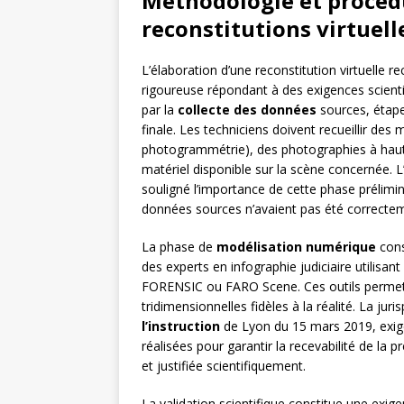
Méthodologie et procédu
reconstitutions virtuell
L’élaboration d’une reconstitution virtuelle 
rigoureuse répondant à des exigences scienti
par la
collecte des données
sources, étape 
finale. Les techniciens doivent recueillir de
photogrammétrie), des photographies à haute
matériel disponible sur la scène concernée. L
souligné l’importance de cette phase prélimina
données sources n’avaient pas été correct
La phase de
modélisation numérique
cons
des experts en infographie judiciaire utilisan
FORENSIC ou FARO Scene. Ces outils permett
tridimensionnelles fidèles à la réalité. La j
l’instruction
de Lyon du 15 mars 2019, exige
réalisées pour garantir la recevabilité de l
et justifiée scientifiquement.
La validation scientifique constitue une exig