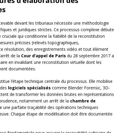
res d’élaboration des
es
recevable devant les tribunaux nécessite une méthodologie
fiques et juridiques strictes. Ce processus complexe débute
cruciale qui conditionne la fiabilité de la reconstitution
s mesures précises (relevés topographiques,
 résolution, des enregistrements vidéo et tout élément
’arrêt de la
Cour d’appel de Paris
du 28 septembre 2017 a
ire en invalidant une reconstitution virtuelle dont les
ement documentées.
titue l’étape technique centrale du processus. Elle mobilise
t des
logiciels spécialisés
comme Blender Forensic, 3D-
ent de transformer les données brutes en représentations
urisprudence, notamment un arrêt de la
chambre de
 une parfaite traçabilité des opérations techniques
a preuve. Chaque étape de modélisation doit être documentée
ence fondamentale pour assurer la recevabilité judiciaire de