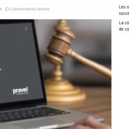
Les o
it
Commentaires fermés
succ
La co
de co