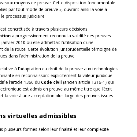
 nouveaux moyens de preuve. Cette disposition fondamentale
blies par tout mode de preuve », ouvrant ainsi la voie à
s le processus judiciaire.
est concrétisée à travers plusieurs décisions
ation
a progressivement reconnu la validité des preuves
nvier 2010 où elle admettait l’utilisation d’une
t de la route. Cette évolution jurisprudentielle témoigne de
es dans l’administration de la preuve.
elative à l’adaptation du droit de la preuve aux technologies
inante en reconnaissant explicitement la valeur juridique
fié l’article 1366 du
Code civil
(ancien article 1316-1) qui
lectronique est admis en preuve au même titre que l’écrit
ert la voie à une acceptation plus large des preuves issues
ns virtuelles admissibles
us plusieurs formes selon leur finalité et leur complexité