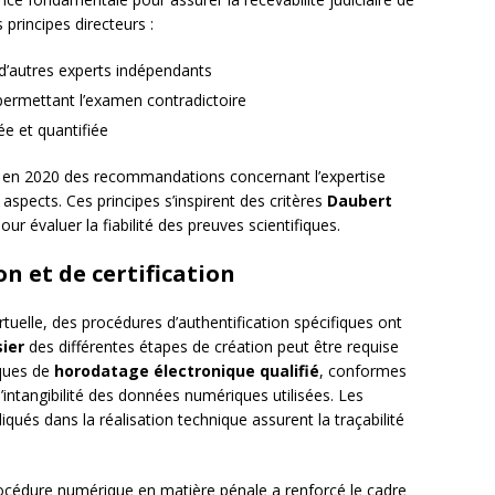
s principes directeurs :
 d’autres experts indépendants
ermettant l’examen contradictoire
ée et quantifiée
 en 2020 des recommandations concernant l’expertise
aspects. Ces principes s’inspirent des critères
Daubert
r évaluer la fiabilité des preuves scientifiques.
n et de certification
virtuelle, des procédures d’authentification spécifiques ont
sier
des différentes étapes de création peut être requise
iques de
horodatage électronique qualifié
, conformes
intangibilité des données numériques utilisées. Les
qués dans la réalisation technique assurent la traçabilité
rocédure numérique en matière pénale a renforcé le cadre