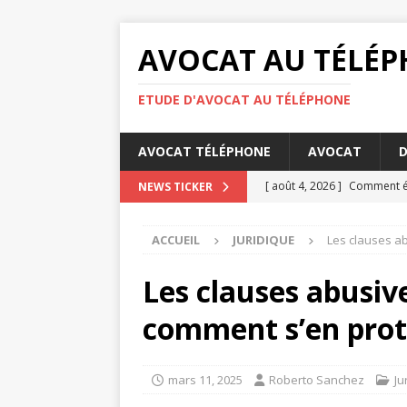
AVOCAT AU TÉLÉ
ETUDE D'AVOCAT AU TÉLÉPHONE
AVOCAT TÉLÉPHONE
AVOCAT
D
[ août 4, 2026 ]
Comment éta
NEWS TICKER
DROIT
ACCUEIL
JURIDIQUE
Les clauses ab
[ août 3, 2026 ]
Barème pens
[ juillet 31, 2026 ]
Les oblig
Les clauses abusive
[ juillet 27, 2026 ]
La concili
comment s’en prot
[ août 6, 2026 ]
Les bases d
mars 11, 2025
Roberto Sanchez
Ju