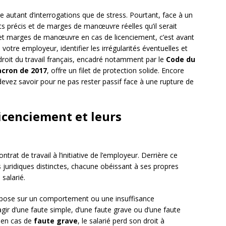
 autant d’interrogations que de stress. Pourtant, face à un
its précis et de marges de manœuvre réelles qu’il serait
t marges de manœuvre en cas de licenciement, c’est avant
otre employeur, identifier les irrégularités éventuelles et
 droit du travail français, encadré notamment par le
Code du
cron de 2017
, offre un filet de protection solide. Encore
us devez savoir pour ne pas rester passif face à une rupture de
licenciement et leurs
trat de travail à l’initiative de l’employeur. Derrière ce
 juridiques distinctes, chacune obéissant à ses propres
 salarié.
pose sur un comportement ou une insuffisance
’agir d’une faute simple, d’une faute grave ou d’une faute
: en cas de
faute grave
, le salarié perd son droit à