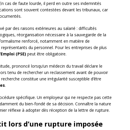
 En cas de faute lourde, il perd en outre ses indemnités
cations sont souvent contestées devant les tribunaux, car
 documentés.
ivé par des raisons extérieures au salarié : difficultés
logiques, réorganisation nécessaire à la sauvegarde de la
n formalisme renforcé, notamment en matière de
 représentants du personnel. Pour les entreprises de plus
’Emploi (PSE)
peut être obligatoire.
titude, prononcé lorsqu’un médecin du travail déclare le
alors tenu de rechercher un reclassement avant de pouvoir
recherche constitue une irrégularité susceptible d’être
mes
.
océdure spécifique. Un employeur qui ne respecte pas cette
damment du bien-fondé de sa décision. Connaître la nature
ier réflexe à adopter dès réception de la lettre de rupture.
tit lors d’une rupture imposée