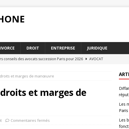
PHONE
IVORCE
DROIT
ENTREPRISE
JURIDIQUE
urs conseils des avocats succession Paris pour 2026
AVOCAT
u droit administratif pour les fonctionnaires
DROIT
ART
s droits et marges de manœuvre
blir un acte authentique pour renforcer la validité juridique
Diffa
 droits et marges de
réput
ion alimentaire 2026 en France : ce qu’il faut savoir
DIVORCE
Les m
n : quels recours pour protéger votre réputation
DROIT
Paris
Les b
it
Commentaires fermés
fonct