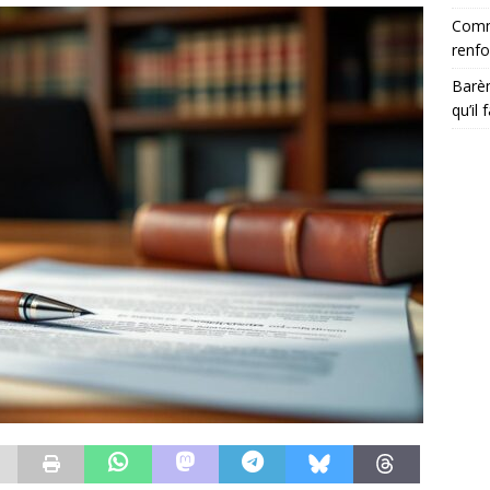
Comme
renfo
Barèm
qu’il 