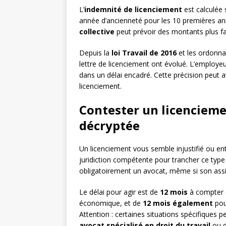
L’
indemnité de licenciement
est calculée 
année d’ancienneté pour les 10 premières ann
collective
peut prévoir des montants plus fa
Depuis la
loi Travail de 2016
et les ordonna
lettre de licenciement ont évolué. L’employeur
dans un délai encadré. Cette précision peut 
licenciement.
Contester un licencieme
décryptée
Un licenciement vous semble injustifié ou ent
juridiction compétente pour trancher ce type d
obligatoirement un avocat, même si son assi
Le délai pour agir est de
12 mois
à compter d
économique, et de
12 mois également
pou
Attention : certaines situations spécifiques 
avocat spécialisé en droit du travail
ou 