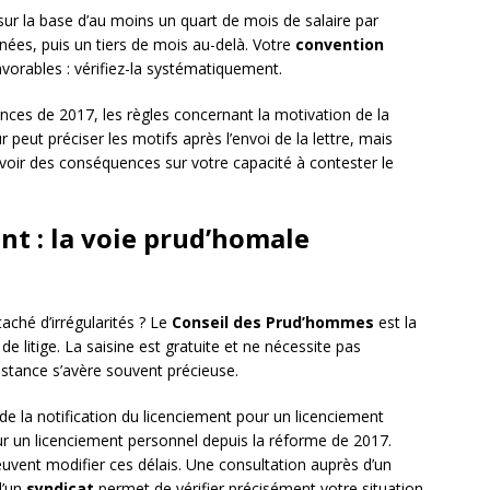
sur la base d’au moins un quart de mois de salaire par
ées, puis un tiers de mois au-delà. Votre
convention
vorables : vérifiez-la systématiquement.
nces de 2017, les règles concernant la motivation de la
 peut préciser les motifs après l’envoi de la lettre, mais
avoir des conséquences sur votre capacité à contester le
nt : la voie prud’homale
aché d’irrégularités ? Le
Conseil des Prud’hommes
est la
e litige. La saisine est gratuite et ne nécessite pas
stance s’avère souvent précieuse.
e la notification du licenciement pour un licenciement
r un licenciement personnel depuis la réforme de 2017.
peuvent modifier ces délais. Une consultation auprès d’un
d’un
syndicat
permet de vérifier précisément votre situation