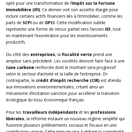
opté pour une transformation de l’
Impôt sur la Fortune
Immobilière (IFI)
. Ce dernier voit son assiette élargie pour
inclure certains actifs financiers liés à l’immobilier, comme les
parts de
SCPI
ou de
OPCI
. Cette modification subtile
représente une forme de retour partiel vers l’ancien
ISF
, tout
en maintenant l’exonération pour les investissements
productifs.
Du côté des
entreprises
, la
fiscalité verte
prend une
ampleur sans précédent. Les sociétés devront faire face à une
taxe carbone
renforcée dont le montant sera progressif
selon le secteur d’activité et la taille de l’entreprise. En
contrepartie, le
crédit d’impôt recherche (CIR)
est étendu
aux innovations environnementales, créant ainsi un
mécanisme d’incitation-sanction pour accélérer la transition
écologique du tissu économique français.
Pour les
travailleurs indépendants
et les
professions
libérales
, la réforme instaure un nouveau régime simplifié qui
fusionne plusieurs prélèvements sociaux et fiscaux en une
contribution unique. Cette mesure vise à réduire la complexité