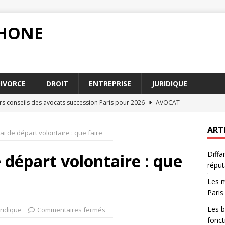
PHONE
IVORCE
DROIT
ENTREPRISE
JURIDIQUE
urs conseils des avocats succession Paris pour 2026
AVOCAT
u droit administratif pour les fonctionnaires
DROIT
ART
i de départ volontaire : que faire
blir un acte authentique pour renforcer la validité juridique
Diffa
 départ volontaire : que
réput
ion alimentaire 2026 en France : ce qu’il faut savoir
DIVORCE
Les m
n : quels recours pour protéger votre réputation
DROIT
Paris
Les b
uridique
Commentaires fermés
fonct