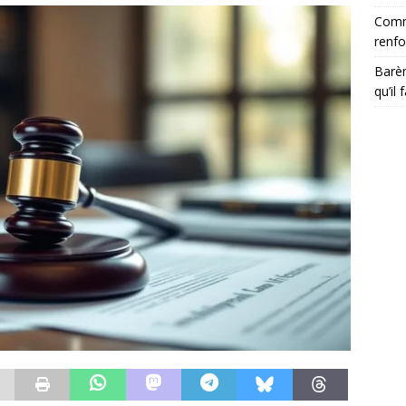
Comme
renfo
Barèm
qu’il 