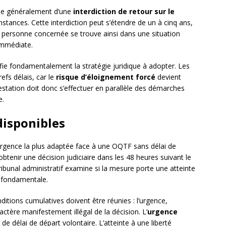
ne généralement d’une
interdiction de retour sur le
nstances. Cette interdiction peut s’étendre de un à cinq ans,
 personne concernée se trouve ainsi dans une situation
immédiate.
fie fondamentalement la stratégie juridique à adopter. Les
efs délais, car le
risque d’éloignement forcé
devient
station doit donc s’effectuer en parallèle des démarches
e.
disponibles
urgence la plus adaptée face à une OQTF sans délai de
btenir une décision judiciaire dans les 48 heures suivant le
ribunal administratif examine si la mesure porte une atteinte
é fondamentale.
nditions cumulatives doivent être réunies : l’urgence,
ractère manifestement illégal de la décision. L’
urgence
de délai de départ volontaire. L’atteinte à une liberté