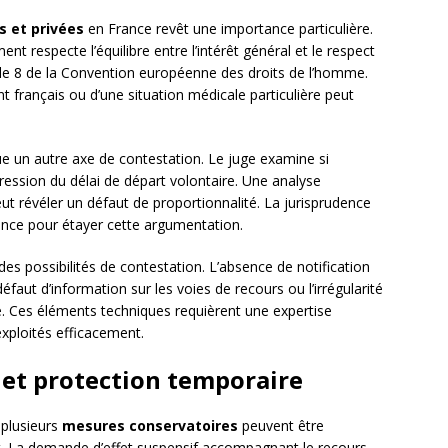
s et privées
en France revêt une importance particulière.
nt respecte l’équilibre entre l’intérêt général et le respect
rticle 8 de la Convention européenne des droits de l’homme.
t français ou d’une situation médicale particulière peut
e un autre axe de contestation. Le juge examine si
pression du délai de départ volontaire. Une analyse
ut révéler un défaut de proportionnalité. La jurisprudence
ence pour étayer cette argumentation.
es possibilités de contestation. L’absence de notification
éfaut d’information sur les voies de recours ou l’irrégularité
e. Ces éléments techniques requièrent une expertise
exploités efficacement.
et protection temporaire
 plusieurs
mesures conservatoires
peuvent être
at. La demande d’effet suspensif accompagnant le recours