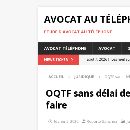
AVOCAT AU TÉLÉ
ETUDE D'AVOCAT AU TÉLÉPHONE
AVOCAT TÉLÉPHONE
AVOCAT
D
[ août 7, 2026 ]
Les meille
NEWS TICKER
[ août 6, 2026 ]
Les bases d
ACCUEIL
JURIDIQUE
OQTF sans déla
[ août 4, 2026 ]
Comment éta
DROIT
OQTF sans délai de
[ août 3, 2026 ]
Barème pens
faire
[ août 8, 2026 ]
Diffamatio
février 5, 2026
Roberto Sanchez
J