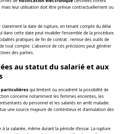
eformes de
notification électronique
certifiées offrent
 mais leur utilisation doit être prévue contractuellement ou
r clairement la date de rupture, en tenant compte du délai
l dans cette date peut invalider l’ensemble de la procédure.
dalités pratiques de fin de contrat : remise des outils de
e de tout compte. L’absence de ces précisions peut générer
ctives des parties.
liées au statut du salarié et aux
s
 particulières
qui limitent ou encadrent la possibilité de
otection concerne notamment les femmes enceintes, les
représentants du personnel et les salariés en arrêt maladie.
itue une source majeure de contentieux et d’annulation des
 à la salariée, même durant la période d’essai. La rupture