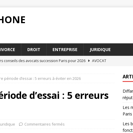
PHONE
IVORCE
DROIT
ENTREPRISE
JURIDIQUE
urs conseils des avocats succession Paris pour 2026
AVOCAT
u droit administratif pour les fonctionnaires
DROIT
ART
re période d’essai : 5 erreurs à éviter en 2026
blir un acte authentique pour renforcer la validité juridique
Diffa
riode d’essai : 5 erreurs
réput
ion alimentaire 2026 en France : ce qu’il faut savoir
DIVORCE
Les m
n : quels recours pour protéger votre réputation
DROIT
Paris
Les b
Juridique
Commentaires fermés
fonct