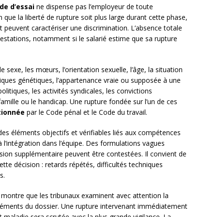
de d’essai
ne dispense pas l’employeur de toute
en que la liberté de rupture soit plus large durant cette phase,
t peuvent caractériser une discrimination. L’absence totale
estations, notamment si le salarié estime que sa rupture
le sexe, les mœurs, l’orientation sexuelle, l’âge, la situation
istiques génétiques, l’appartenance vraie ou supposée à une
litiques, les activités syndicales, les convictions
famille ou le handicap. Une rupture fondée sur l’un de ces
tionnée
par le Code pénal et le Code du travail.
des éléments objectifs et vérifiables liés aux compétences
à l’intégration dans l’équipe. Des formulations vagues
ion supplémentaire peuvent être contestées. Il convient de
tte décision : retards répétés, difficultés techniques
s.
montre que les tribunaux examinent avec attention la
éléments du dossier. Une rupture intervenant immédiatement
 maladie sera scrutée avec la plus grande vigilance. La