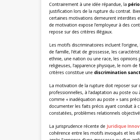
Contrairement à une idée répandue, la
pério
justification lors de la rupture du contrat. Bi
certaines motivations demeurent interdites e
de motivation expose l’employeur à des cont
repose sur des critères illégaux.
Les motifs discriminatoires incluent l’origine, 
de famille, l’état de grossesse, les caractér
ethnie, une nation ou une race, les opinions po
religieuses, l’apparence physique, le nom de 
critères constitue une
discrimination sanc
La motivation de la rupture doit reposer sur 
professionnelles, à l’adaptation au poste ou 
comme « inadéquation au poste » sans précis
documenter les faits précis ayant conduit à ce
constatées, problèmes relationnels objectivé
La jurisprudence récente de
Juridique Innov
cohérence entre les motifs invoqués et les 
après l’annonce d’une grossesse ou d’un arrêt