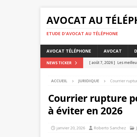
AVOCAT AU TÉLÉ
ETUDE D'AVOCAT AU TÉLÉPHONE
AVOCAT TÉLÉPHONE
AVOCAT
D
[ août 7, 2026 ]
Les meille
NEWS TICKER
[ août 6, 2026 ]
Les bases d
ACCUEIL
JURIDIQUE
Courrier ruptu
[ août 4, 2026 ]
Comment éta
DROIT
Courrier rupture pé
[ août 3, 2026 ]
Barème pens
à éviter en 2026
[ août 8, 2026 ]
Diffamatio
janvier 20, 2026
Roberto Sanchez