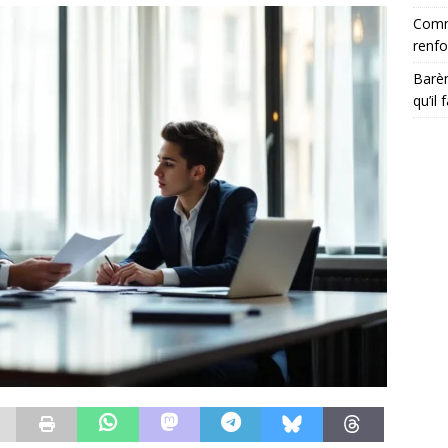
Comme
renfo
Barèm
qu’il 