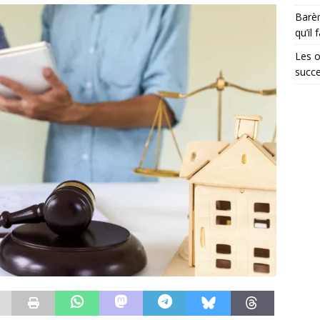
Barèm
qu’il 
Les o
succ