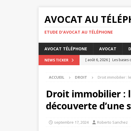
AVOCAT AU TÉLÉ
ETUDE D'AVOCAT AU TÉLÉPHONE
AVOCAT TÉLÉPHONE
AVOCAT
D
[ août 6, 2026 ]
Les bases d
NEWS TICKER
[ août 4, 2026 ]
Comment éta
ACCUEIL
DROIT
Droit immobilier :
DROIT
[ août 3, 2026 ]
Barème pens
Droit immobilier : 
[ juillet 31, 2026 ]
Les oblig
découverte d’une s
[ août 7, 2026 ]
Les meille
septembre 17, 2024
Roberto Sanchez