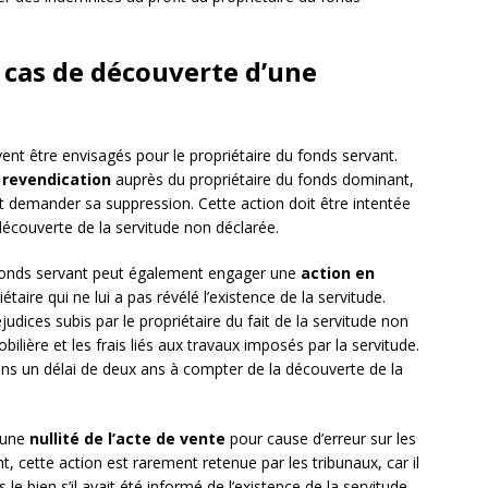
 cas de découverte d’une
vent être envisagés pour le propriétaire du fonds servant.
 revendication
auprès du propriétaire du fonds dominant,
 et demander sa suppression. Cette action doit être intentée
découverte de la servitude non déclarée.
du fonds servant peut également engager une
action en
taire qui ne lui a pas révélé l’existence de la servitude.
judices subis par le propriétaire du fait de la servitude non
lière et les frais liés aux travaux imposés par la servitude.
dans un délai de deux ans à compter de la découverte de la
r une
nullité de l’acte de vente
pour cause d’erreur sur les
, cette action est rarement retenue par les tribunaux, car il
 le bien s’il avait été informé de l’existence de la servitude.