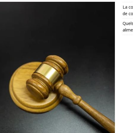
La co
de co
Quels
alime