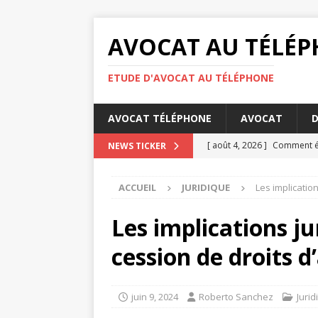
AVOCAT AU TÉLÉ
ETUDE D'AVOCAT AU TÉLÉPHONE
AVOCAT TÉLÉPHONE
AVOCAT
D
[ août 4, 2026 ]
Comment éta
NEWS TICKER
DROIT
ACCUEIL
JURIDIQUE
Les implicatio
[ août 3, 2026 ]
Barème pens
[ juillet 31, 2026 ]
Les oblig
Les implications ju
[ juillet 27, 2026 ]
La concili
cession de droits d
[ août 6, 2026 ]
Les bases d
juin 9, 2024
Roberto Sanchez
Jurid