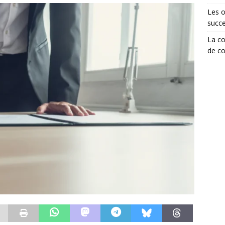
Les o
succ
La co
de co